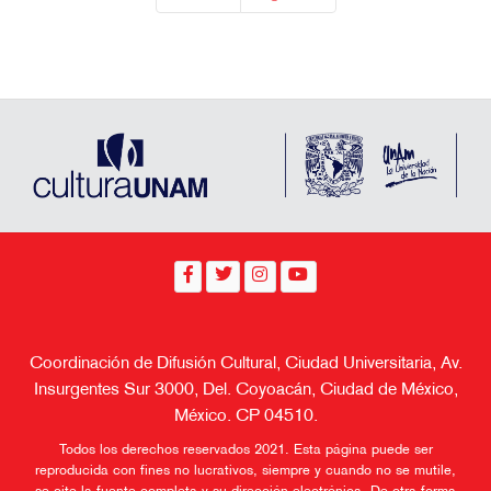
Coordinación de Difusión Cultural, Ciudad Universitaria, Av.
Insurgentes Sur 3000, Del. Coyoacán, Ciudad de México,
México. CP 04510.
Todos los derechos reservados 2021. Esta página puede ser
reproducida con fines no lucrativos, siempre y cuando no se mutile,
se cite la fuente completa y su dirección electrónica. De otra forma
requiere permiso previo por escrito de la institución.
Aviso de Privacidad