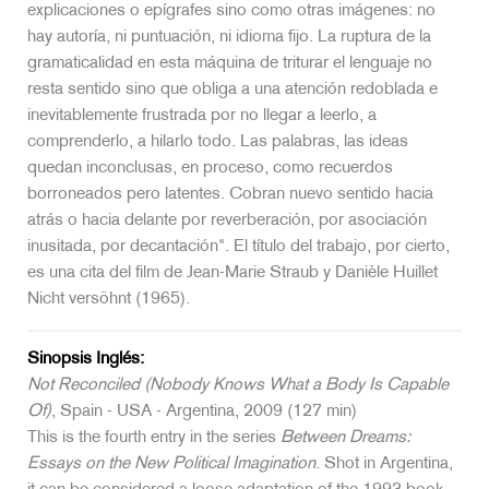
explicaciones o epígrafes sino como otras imágenes: no
hay autoría, ni puntuación, ni idioma fijo. La ruptura de la
gramaticalidad en esta máquina de triturar el lenguaje no
resta sentido sino que obliga a una atención redoblada e
inevitablemente frustrada por no llegar a leerlo, a
comprenderlo, a hilarlo todo. Las palabras, las ideas
quedan inconclusas, en proceso, como recuerdos
borroneados pero latentes. Cobran nuevo sentido hacia
atrás o hacia delante por reverberación, por asociación
inusitada, por decantación". El título del trabajo, por cierto,
es una cita del film de Jean-Marie Straub y Danièle Huillet
Nicht versöhnt (1965).
Sinopsis Inglés:
Not Reconciled (Nobody Knows What a Body Is Capable
Of)
, Spain - USA - Argentina, 2009 (127 min)
This is the fourth entry in the series
Between Dreams:
Essays on the New Political Imagination
. Shot in Argentina,