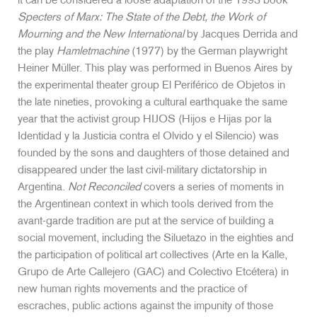
it can be considered a loose adaptation of the 1993 book
Specters of Marx: The State of the Debt, the Work of
Mourning and the New International
by Jacques Derrida and
the play
Hamletmachine
(1977) by the German playwright
Heiner Müller. This play was performed in Buenos Aires by
the experimental theater group El Periférico de Objetos in
the late nineties, provoking a cultural earthquake the same
year that the activist group HIJOS (Hijos e Hijas por la
Identidad y la Justicia contra el Olvido y el Silencio) was
founded by the sons and daughters of those detained and
disappeared under the last civil-military dictatorship in
Argentina.
Not Reconciled
covers a series of moments in
the Argentinean context in which tools derived from the
avant-garde tradition are put at the service of building a
social movement, including the Siluetazo in the eighties and
the participation of political art collectives (Arte en la Kalle,
Grupo de Arte Callejero (GAC) and Colectivo Etcétera) in
new human rights movements and the practice of
escraches, public actions against the impunity of those