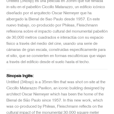
Untitled (34bsp) es una película en 35mm que fue filmada
in-situ en el pabellón Ciccillo Matarazzo, un edificio icónico
diseñado por el arquitecto Oscar Niemeyer que ha
albergado la Bienal de Sao Paulo desde 1957. En este
nuevo trabajo, co-producido por Phileas, Fleischmann
reflexiona sobre el impacto cultural del monumental pabellón
de 30,000 metros cuadrados e interactúa con su espacio
físico a través del medio del cine, usando una serie de
cámaras de gran escala, construidas específicamente para
el sitio, que se convierten en formas escultóricas que viajan
a través del edificio desde el suelo hasta el techo.
Sinopsis Inglés:
Untitled (34bsp) is a 35mm film that was shot on-site at the
Ciccillo Matarazzo Pavilion, an iconic building designed by
architect Oscar Niemeyer which has been the home of the
Bienal de São Paulo since 1957. In this new work, which
was co-produced by Phileas, Fleischmann reflects on the
cultural impact of the monumental 30.000 square meter