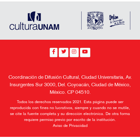
Anterior
Siguiente
Coordinación de Difusión Cultural, Ciudad Universitaria, Av.
Insurgentes Sur 3000, Del. Coyoacán, Ciudad de México,
México. CP 04510.
Todos los derechos reservados 2021. Esta página puede ser