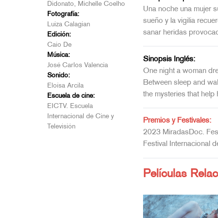
Didonato, Michelle Coelho
Una noche una mujer sue
Fotografía:
sueño y la vigilia recu
Luiza Calagian
sanar heridas provocad
Edición:
Caio De
Música:
Sinopsis Inglés:
José Carlos Valencia
One night a woman dream
Sonido:
Between sleep and wake
Eloísa Arcila
the mysteries that hel
Escuela de cine:
EICTV. Escuela
Internacional de Cine y
Premios y Festivales:
Televisión
2023 MiradasDoc. Festi
Festival Internacional 
Películas Rela