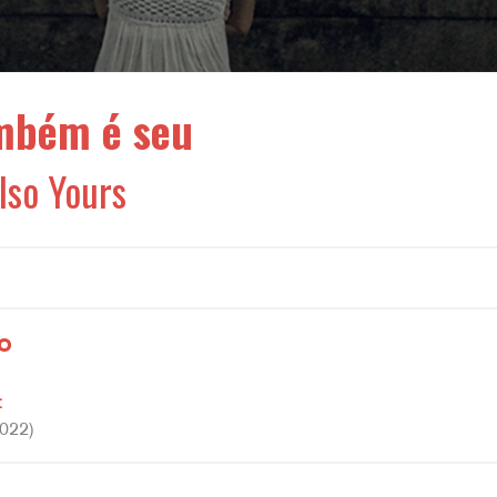
mbém é seu
lso Yours
o
:
2022)