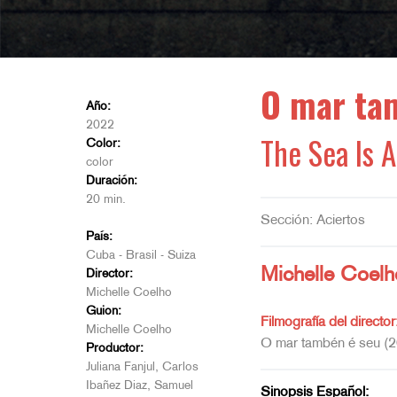
O mar ta
Año:
2022
The Sea Is A
Color:
color
Duración:
20 min.
Sección: Aciertos
País:
Cuba - Brasil - Suiza
Michelle Coelh
Director:
Michelle Coelho
Guion:
Filmografía del director
Michelle Coelho
O mar tambén é seu (
Productor:
Juliana Fanjul, Carlos
Ibañez Diaz, Samuel
Sinopsis Español: