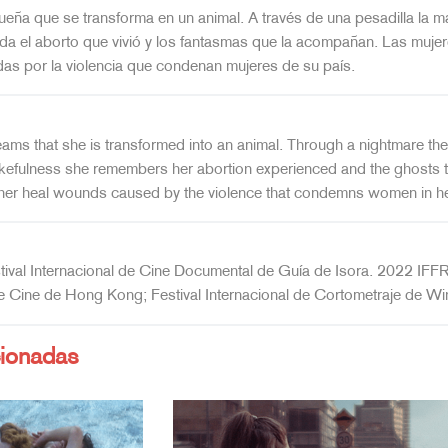
ña que se transforma en un animal. A través de una pesadilla la maq
erda el aborto que vivió y los fantasmas que la acompañan. Las mujere
as por la violencia que condenan mujeres de su país.
s that she is transformed into an animal. Through a nightmare the m
fulness she remembers her abortion experienced and the ghosts t
p her heal wounds caused by the violence that condemns women in he
val Internacional de Cine Documental de Guía de Isora. 2022 IFFR.
de Cine de Hong Kong; Festival Internacional de Cortometraje de Win
cionadas