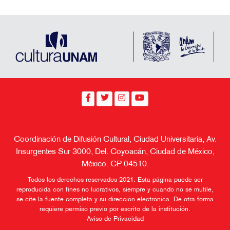
Coordinación de Difusión Cultural, Ciudad Universitaria, Av.
Insurgentes Sur 3000, Del. Coyoacán, Ciudad de México,
México. CP 04510.
Todos los derechos reservados 2021. Esta página puede ser
reproducida con fines no lucrativos, siempre y cuando no se mutile,
se cite la fuente completa y su dirección electrónica. De otra forma
requiere permiso previo por escrito de la institución.
Aviso de Privacidad