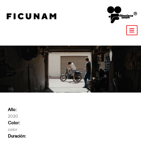
Año:
2020
Color:
color
Duración: