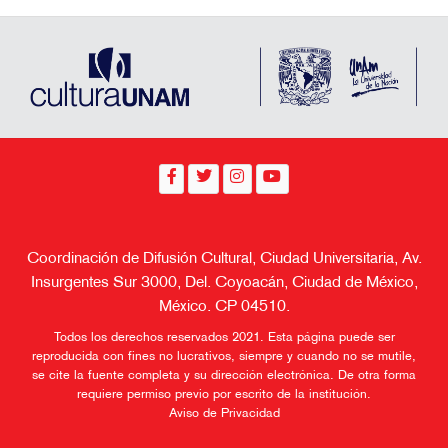
Coordinación de Difusión Cultural, Ciudad Universitaria, Av.
Insurgentes Sur 3000, Del. Coyoacán, Ciudad de México,
México. CP 04510.
Todos los derechos reservados 2021. Esta página puede ser
reproducida con fines no lucrativos, siempre y cuando no se mutile,
se cite la fuente completa y su dirección electrónica. De otra forma
requiere permiso previo por escrito de la institución.
Aviso de Privacidad