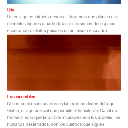
Ulía
Un collage construido desde el fotograma que plantea unir
diferentes lugares a partir de las distorsiones del espacio,
encerrando distintos paisajes en un mismo encuadre…
Los incurables
De los pueblos inundados en las profundidades del lago
Gatún, el lago artificial que permite el tránsito del Canal de
Panamá, solo quedaron Los incurables son los árboles, los
humanos desterrados, son los cuerpos que siguen