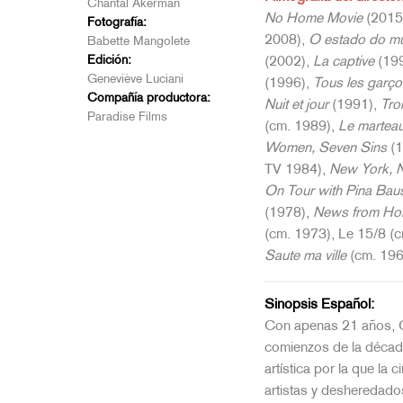
Chantal Akerman
No Home Movie
(2015
Fotografía:
2008),
O estado do m
Babette Mangolete
Edición:
(2002),
La captive
(19
Geneviève Luciani
(1996),
Tous les garçon
Compañía productora:
Nuit et jour
(1991),
Tro
Paradise Films
(cm. 1989),
Le martea
Women, Seven Sins
(1
TV 1984),
New York, N
On Tour with Pina Bau
(1978),
News from H
(cm. 1973), Le 15/8 (
Saute ma ville
(cm. 196
Sinopsis Español:
Con apenas 21 años, Cha
comienzos de la década
artística por la que la 
artistas y desheredado