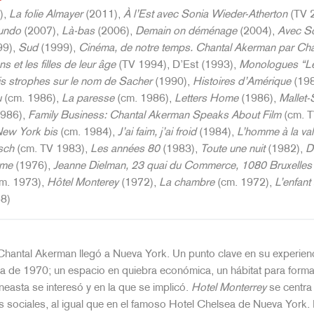
),
La folie Almayer
(2011),
À l’Est avec Sonia Wieder-Atherton
(TV 
undo
(2007),
Là-bas
(2006),
Demain on déménage
(2004),
Avec So
99),
Sud
(1999),
Cinéma, de notre temps. Chantal Akerman par Ch
s et les filles de leur âge
(TV 1994), D’Est (1993),
Monologues “L
is strophes sur le nom de Sacher
(1990),
Histoires d’Amérique
(198
u
(cm. 1986),
La paresse
(cm. 1986),
Letters Home
(1986),
Mallet-
986),
Family Business: Chantal Akerman Speaks About Film
(cm. T
ew York bis
(cm. 1984),
J’ai faim, j’ai froid
(1984),
L’homme à la val
sch
(cm. TV 1983),
Les années 80
(1983),
Toute une nuit
(1982),
D
ome
(1976),
Jeanne Dielman, 23 quai du Commerce, 1080 Bruxelles
cm. 1973),
Hôtel Monterey
(1972),
La chambre
(cm. 1972),
L’enfant
8)
ntal Akerman llegó a Nueva York. Un punto clave en su experiencia v
 de 1970; un espacio en quiebra económica, un hábitat para forma
cineasta se interesó y en la que se implicó.
Hotel Monterrey
se centra 
s sociales, al igual que en el famoso Hotel Chelsea de Nueva York. 