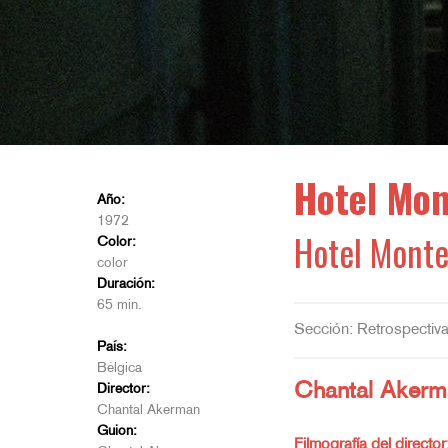
Hotel Mon
Año:
1972
Hotel Monte
Color:
color
Duración:
65 min.
Sección: Retrospectiv
País:
Bélgica
Chantal Akerm
Director:
Chantal Akerman
Guion:
Filmografía del director