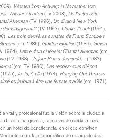
2009),
Women from Antwerp in November
(cm.
nia Wieder-Atherton
(TV 2003),
De l'autre côté
antal Akerman
(TV 1996),
Un divan à New York
e déménagement”
(TV 1993),
Contre l’oubli
(1991),
8),
Les trois dernières sonates de Franz Schubert
Stevens
(cm. 1986),
Golden Eighties
(1986),
Seven
V 1984),
Lettre d’un cinéaste: Chantal Akerman
(cm.
ise
(TV 1983),
Un jour Pina a demandé…
(1983),
is-moi
(cm. TV 1980),
Les rendez-vous d’Anna
(1975),
Je, tu, il, elle
(1974),
Hanging Out Yonkers
 aimé ou je joue à être une femme mariée
(cm. 1971),
ital y profesional fue la visión sobre la ciudad a
s de vida marginales, como las de cierta escena
en un hotel de beneficencia, en el que conviven
Mediante un rodaje topográfico de su arquitectura