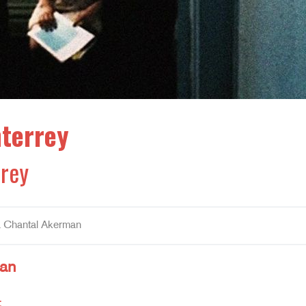
terrey
rey
a Chantal Akerman
an
: