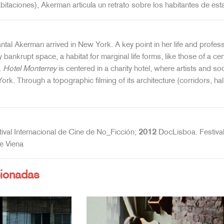
habitaciones), Akerman articula un retrato sobre los habitantes de est
tal Akerman arrived in New York. A key point in her life and professi
bankrupt space, a habitat for marginal life forms, like those of a ce
.
Hotel Monterrey
is centered in a charity hotel, where artists and soc
rk. Through a topographic filming of its architecture (corridors, hall
ival Internacional de Cine de No_Ficción;
2012
DocLisboa. Festival
e Viena
cionadas