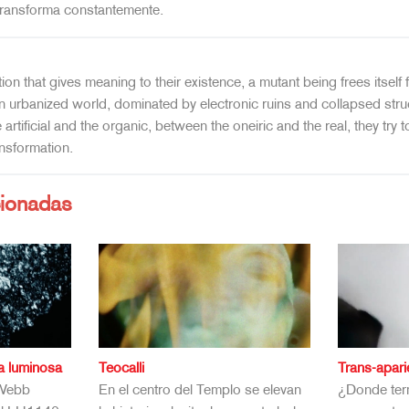
transforma constantemente.
ion that gives meaning to their existence, a mutant being frees itself f
an urbanized world, dominated by electronic ruins and collapsed struc
e artificial and the organic, between the oneiric and the real, they try 
ansformation.
cionadas
a luminosa
Teocalli
Trans-apar
 Webb
En el centro del Templo se elevan
¿Donde term