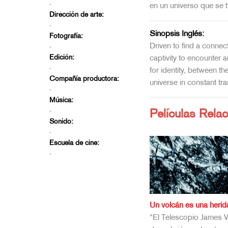
-
en un universo que se 
Dirección de arte:
-
Sinopsis Inglés:
Fotografía:
Driven to find a connect
-
Edición:
captivity to encounter 
-
for identity, between th
Compañía productora:
universe in constant tr
-
Música:
-
Películas Rela
Sonido:
-
Escuela de cine:
-
Un volcán es una herid
"El Telescopio James