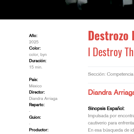
Destrozo 
Año:
2025
I Destroy Th
Color:
color, byn
Duración:
15 min.
Sección: Competencia
País:
México
Diandra Arriag
Director:
Diandra Arriaga
Reparto:
Sinopsis Español:
-
Impulsada por encontrar
Guion:
cautiverio para enfren
-
Productor:
En esa búsqueda de identi