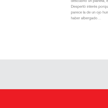
descubrió un planeta, 
Despertó interés porqu
parece la de un ojo h
haber albergado…