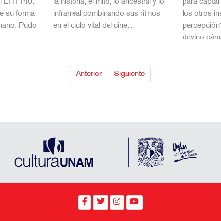
el LH1140.
la historia, el mito, lo ancestral y lo
para capta
e su forma
infrarreal combinando sus ritmos
los otros i
umano. Pudo
en el ciclo vital del cine…
percepción
devino cáma
Anterior
Siguiente