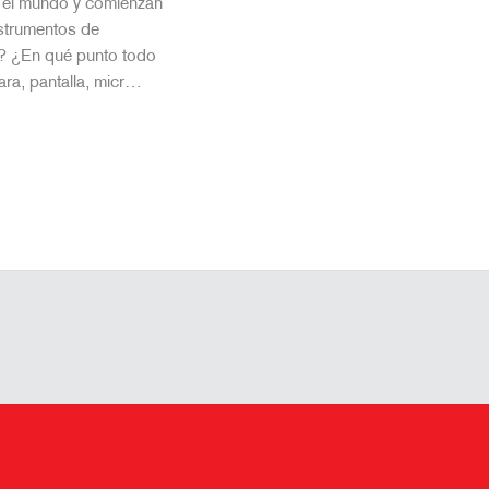
r el mundo y comienzan
nstrumentos de
? ¿En qué punto todo
ra, pantalla, micr…