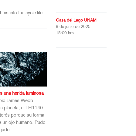
hms into the cycle life
Casa del Lago UNAM
8 de junio de 2025
15:00 hrs
s una herida luminosa
opio James Webb
n planeta, el LH1140.
terés porque su forma
de un ojo humano. Pudo
ergado…