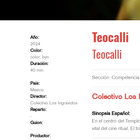
Teocalli
Año:
2024
Teocalli
Color:
color, byn
Duración:
40 min.
Sección: Competencia
País:
México
Colectivo Los 
Director:
Colectivo Los Ingrávidos
Reparto:
Sinopsis Español:
-
En el centro del Templo 
Guion:
vital del cine ritual. E
-
Productor: