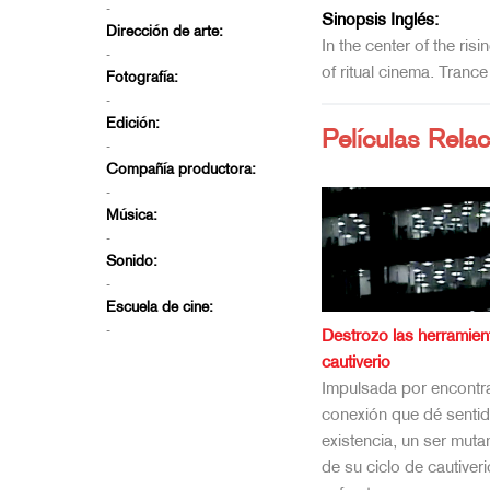
-
Sinopsis Inglés:
Dirección de arte:
In the center of the ris
-
of ritual cinema. Trance
Fotografía:
-
Edición:
Películas Rela
-
Compañía productora:
-
Música:
-
Sonido:
-
Escuela de cine:
-
Destrozo las herramien
cautiverio
Impulsada por encontr
conexión que dé sentid
existencia, un ser mutan
de su ciclo de cautiver