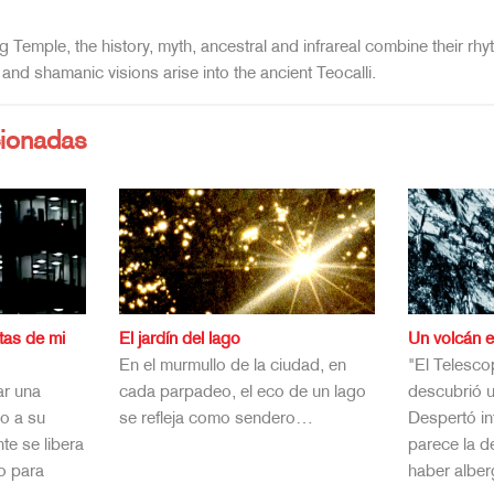
ing Temple, the history, myth, ancestral and infrareal combine their rhyt
 and shamanic visions arise into the ancient Teocalli.
cionadas
tas de mi
El jardín del lago
Un volcán e
En el murmullo de la ciudad, en
"El Telesc
ar una
cada parpadeo, el eco de un lago
descubrió u
o a su
se refleja como sendero…
Despertó in
te se libera
parece la 
io para
haber alb