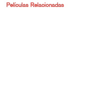
Películas Relacionadas
Explotar mi ciudad
Una rotunda declaración de atrevimiento, deseo,
inconformismo y cinefilia que cogió al mundo por sorpresa.
Una joven llega a su casa y en una…