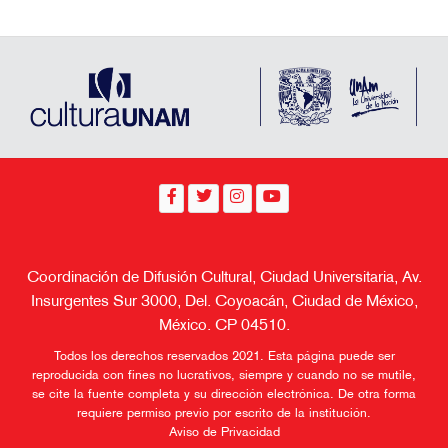
El quinto título de la Colección Cinéastes d’aujourd’hui
(Cineastas de hoy), I Don’t Belong Anywhere - Le cinéma
de…
Anterior
Siguiente