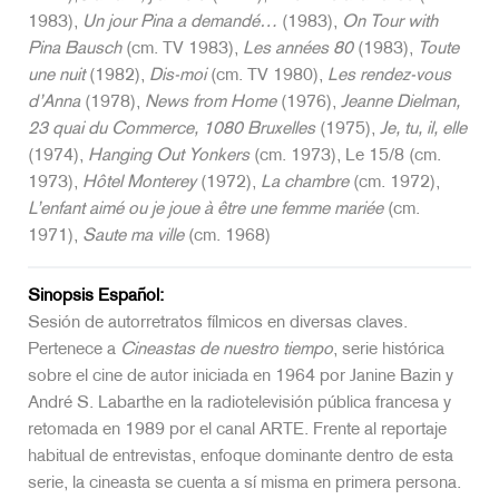
1983),
Un jour Pina a demandé…
(1983),
On Tour with
Pina Bausch
(cm. TV 1983),
Les années 80
(1983),
Toute
une nuit
(1982),
Dis-moi
(cm. TV 1980),
Les rendez-vous
d’Anna
(1978),
News from Home
(1976),
Jeanne Dielman,
23 quai du Commerce, 1080 Bruxelles
(1975),
Je, tu, il, elle
(1974),
Hanging Out Yonkers
(cm. 1973), Le 15/8 (cm.
1973),
Hôtel Monterey
(1972),
La chambre
(cm. 1972),
L’enfant aimé ou je joue à être une femme mariée
(cm.
1971),
Saute ma ville
(cm. 1968)
Sinopsis Español:
Sesión de autorretratos fílmicos en diversas claves.
Pertenece a
Cineastas de nuestro tiempo
, serie histórica
sobre el cine de autor iniciada en 1964 por Janine Bazin y
André S. Labarthe en la radiotelevisión pública francesa y
retomada en 1989 por el canal ARTE. Frente al reportaje
habitual de entrevistas, enfoque dominante dentro de esta
serie, la cineasta se cuenta a sí misma en primera persona.