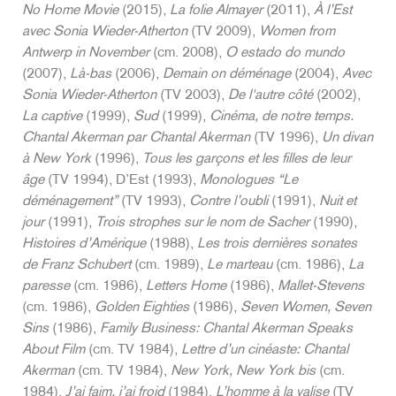
No Home Movie
(2015),
La folie Almayer
(2011),
À l’Est
avec Sonia Wieder-Atherton
(TV 2009),
Women from
Antwerp in November
(cm. 2008),
O estado do mundo
(2007),
Là-bas
(2006),
Demain on déménage
(2004),
Avec
Sonia Wieder-Atherton
(TV 2003),
De l'autre côté
(2002),
La captive
(1999),
Sud
(1999),
Cinéma, de notre temps.
Chantal Akerman par Chantal Akerman
(TV 1996),
Un divan
à New York
(1996),
Tous les garçons et les filles de leur
âge
(TV 1994), D’Est (1993),
Monologues “Le
déménagement”
(TV 1993),
Contre l’oubli
(1991),
Nuit et
jour
(1991),
Trois strophes sur le nom de Sacher
(1990),
Histoires d’Amérique
(1988),
Les trois dernières sonates
de Franz Schubert
(cm. 1989),
Le marteau
(cm. 1986),
La
paresse
(cm. 1986),
Letters Home
(1986),
Mallet-Stevens
(cm. 1986),
Golden Eighties
(1986),
Seven Women, Seven
Sins
(1986),
Family Business: Chantal Akerman Speaks
About Film
(cm. TV 1984),
Lettre d’un cinéaste: Chantal
Akerman
(cm. TV 1984),
New York, New York bis
(cm.
1984),
J’ai faim, j’ai froid
(1984),
L’homme à la valise
(TV