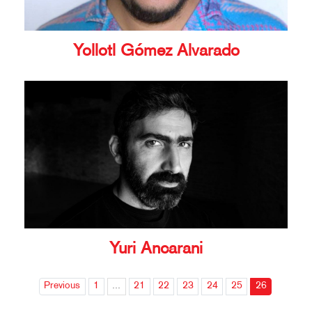
Yollotl Gómez Alvarado
Yuri Ancarani
Previous
1
...
21
22
23
24
25
26