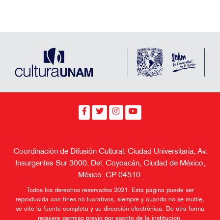
Coordinación de Difusión Cultural, Ciudad Universitaria, Av.
Insurgentes Sur 3000, Del. Coyoacán, Ciudad de México,
México. CP 04510.
Todos los derechos reservados 2021. Esta página puede ser
reproducida con fines no lucrativos, siempre y cuando no se mutile,
se cite la fuente completa y su dirección electrónica. De otra forma
requiere permiso previo por escrito de la institución.