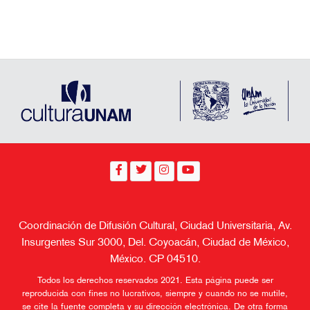
Coordinación de Difusión Cultural, Ciudad Universitaria, Av.
Insurgentes Sur 3000, Del. Coyoacán, Ciudad de México,
México. CP 04510.
Todos los derechos reservados 2021. Esta página puede ser
reproducida con fines no lucrativos, siempre y cuando no se mutile,
se cite la fuente completa y su dirección electrónica. De otra forma