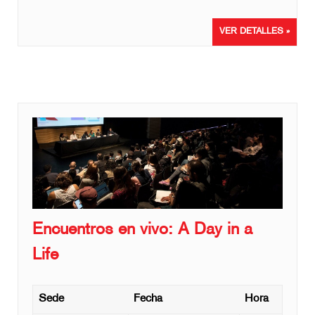
VER DETALLES »
Encuentros en vivo: A Day in a
Life
Sede
Fecha
Hora