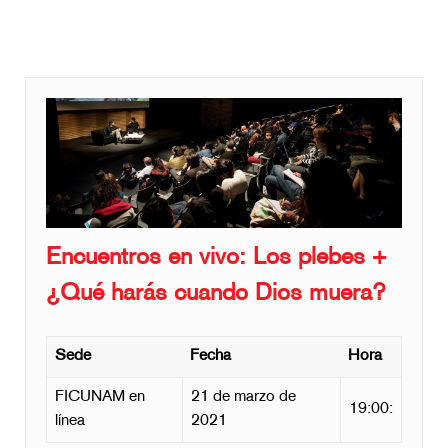
Encuentros en vivo: Los plebes +
¿Qué harás cuando Dios muera?
Sede
Fecha
Hora
FICUNAM en
21 de marzo de
19:00:
línea
2021