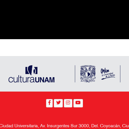
 Ciudad Universitaria, Av. Insurgentes Sur 3000, Del. Coyoacán, 