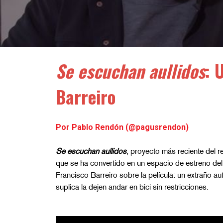
Se escuchan aullidos
: 
Barreiro
Por Pablo Rendón (@pagusrendon)
Se escuchan aullidos
, proyecto más reciente del 
que se ha convertido en un espacio de estreno de
Francisco Barreiro sobre la película: u
n extraño au
suplica la dejen andar en bici sin restricciones.