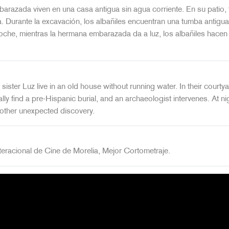
razada viven en una casa antigua sin agua corriente. En su patio, t
. Durante la excavación, los albañiles encuentran una tumba antigua
noche, mientras la hermana embarazada da a luz, los albañiles hacen
sister Luz live in an old house without running water. In their courty
ally find a pre-Hispanic burial, and an archaeologist intervenes. At ni
other unexpected discovery.
teracional de Cine de Morelia, Mejor Cortometraje.