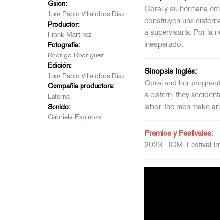
Guion:
Coral y su hermana emba
Juan Pablo Villalobos Díaz
construyen una cisterna
Productor:
a supervisarla. Por la 
Frank Martínez
inesperado.
Fotografía:
Rodrigo Rodríguez
Edición:
Sinopsis Inglés:
Juan Pablo Villalobos Díaz
Coral and her pregnant 
Compañía productora:
a cistern, they accident
Laterna
labor, the men make an
Sonido:
Gabriela Espinoza
Premios y Festivales:
2023 FICM. Festival In