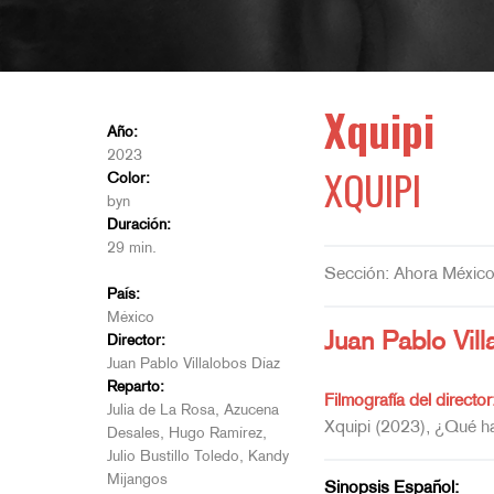
Xquipi
Año:
2023
XQUIPI
Color:
byn
Duración:
29 min.
Sección: Ahora Méxic
País:
México
Juan Pablo Vill
Director:
Juan Pablo Villalobos Díaz
Reparto:
Filmografía del director
Julia de La Rosa, Azucena
Xquipi (2023), ¿Qué ha
Desales, Hugo Ramírez,
Julio Bustillo Toledo, Kandy
Mijangos
Sinopsis Español: