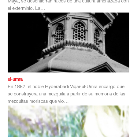
Maya, se desentierran raíces de una cultura amenazada con
el exterminio. La…
ul-umra
En 1887, el noble Hyderabadi Viqar-ul-Umra encargó que
se construyera una mezquita a partir de su memoria de las
mezquitas moriscas que vio…