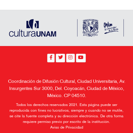
Coordinación de Difusión Cultural, Ciudad Universitaria, Av.
Insurgentes Sur 3000, Del. Coyoacán, Ciudad de México,
México. CP 04510.
Todos los derechos reservados 2021. Esta página puede ser
reproducida con fines no lucrativos, siempre y cuando no se mutile,
se cite la fuente completa y su dirección electrónica. De otra forma
requiere permiso previo por escrito de la institución.
Aviso de Privacidad