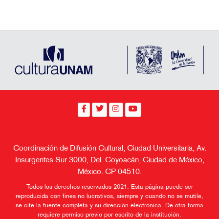
Coordinación de Difusión Cultural, Ciudad Universitaria, Av.
Insurgentes Sur 3000, Del. Coyoacán, Ciudad de México,
México. CP 04510.
Todos los derechos reservados 2021. Esta página puede ser
reproducida con fines no lucrativos, siempre y cuando no se mutile,
se cite la fuente completa y su dirección electrónica. De otra forma
requiere permiso previo por escrito de la institución.
Aviso de Privacidad