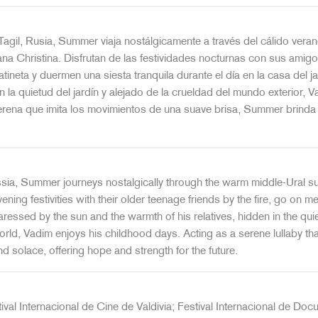
agil, Rusia, Summer viaja nostálgicamente a través del cálido vera
na Christina. Disfrutan de las festividades nocturnas con sus amig
ineta y duermen una siesta tranquila durante el día en la casa del jar
n la quietud del jardín y alejado de la crueldad del mundo exterior,
rena que imita los movimientos de una suave brisa, Summer brinda c
ssia, Summer journeys nostalgically through the warm middle-Ural su
vening festivities with their older teenage friends by the fire, go on
ressed by the sun and the warmth of his relatives, hidden in the quiet
world, Vadim enjoys his childhood days. Acting as a serene lullaby 
d solace, offering hope and strength for the future.
ival Internacional de Cine de Valdivia; Festival Internacional de Doc