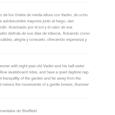
no de los Urales de media altura con Vadim, de ocho
os adolescentes mayores junto al fuego, dan
dín. Acariciado por el sol y el calor de sus
 Vadim disfruta de sus días de infancia. Actuando como
alidez, alegría y consuelo, ofreciendo esperanza y
mmer with eight-year-old Vadim and his half-sister
 mellow skateboard rides, and have a quiet daytime nap
 tranquillity of the garden and far away from the
that mimics the movements of a gentle breeze, Summer
umentales de Sheffield