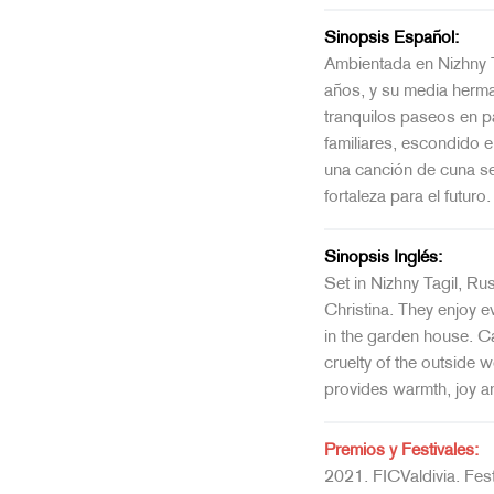
Sinopsis Español:
Ambientada en Nizhny T
años, y su media herma
tranquilos paseos en pat
familiares, escondido e
una canción de cuna se
fortaleza para el futuro.
Sinopsis Inglés:
Set in Nizhny Tagil, Ru
Christina. They enjoy e
in the garden house. Ca
cruelty of the outside 
provides warmth, joy an
Premios y Festivales:
2021. FICValdivia. Fest