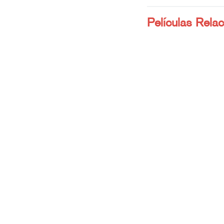
Películas Rela
Drive My Car
Yusuke Kafuku (Hidetos
de teatro y director, e
con Oto (Reika Kirishim
embargo, Oto muere r
después de…