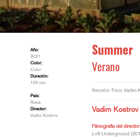
Summer
Año:
2021
Verano
Color:
Color
Duración:
109 min.
Sección: Foco Vadim K
País:
Rusia
Vadim Kostrov
Director:
Vadim Kostrov
Filmografía del director
Loft-Underground (201