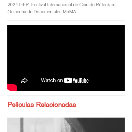
2024 IFFR. Festival Internacional de Cine de Róterdam;
Quincena de Documentales MoMA.
Películas Relacionadas