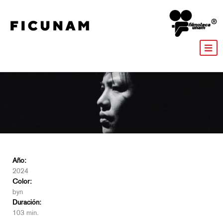
Año:
2024
Color:
byn
Duración:
103 min.