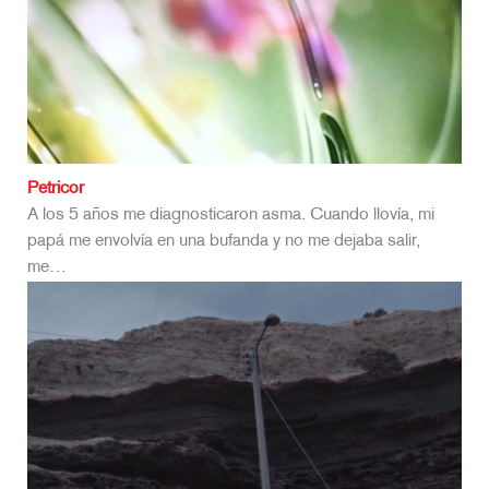
Petricor
A los 5 años me diagnosticaron asma. Cuando llovía, mi
papá me envolvía en una bufanda y no me dejaba salir,
me…