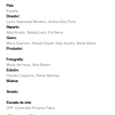
País:
España
Director:
Laura Valenzuela Montero, Ainhoa Díaz Porto
Reparto:
Alba Arcalís, Natalia León, Pol Serra
Guion:
María Guerrero, Khushi Espelt, Gaia Joustra, Berta Valera
Productor:
-
Fotografía:
Marta del Hoyo, Alba Riveiro
Edición:
Clàudia Caparrós, Nerea Sánchez
Música:
-
Sonido:
-
Escuela de cine:
UPF. Universitat Pompeu Fabra