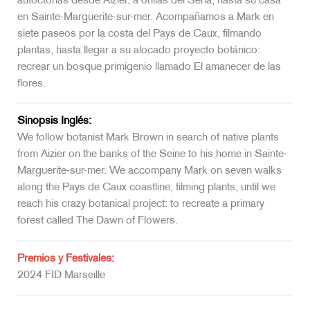
autóctonas desde Aizier, a orillas del Sena, hasta su casa
en Sainte-Marguerite-sur-mer. Acompañamos a Mark en
siete paseos por la costa del Pays de Caux, filmando
plantas, hasta llegar a su alocado proyecto botánico:
recrear un bosque primigenio llamado El amanecer de las
flores.
Sinopsis Inglés:
We follow botanist Mark Brown in search of native plants
from Aizier on the banks of the Seine to his home in Sainte-
Marguerite-sur-mer. We accompany Mark on seven walks
along the Pays de Caux coastline, filming plants, until we
reach his crazy botanical project: to recreate a primary
forest called The Dawn of Flowers.
Premios y Festivales:
2024 FID Marseille