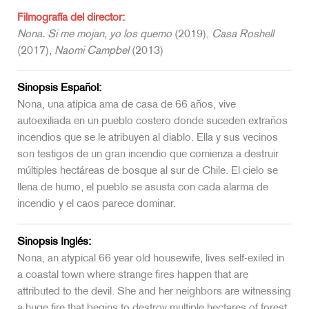
Filmografía del director:
Nona. Si me mojan, yo los quemo
(2019),
Casa Roshell
(2017),
Naomi Campbel
(2013)
Sinopsis Español:
Nona, una atípica ama de casa de 66 años, vive
autoexiliada en un pueblo costero donde suceden extraños
incendios que se le atribuyen al diablo. Ella y sus vecinos
son testigos de un gran incendio que comienza a destruir
múltiples hectáreas de bosque al sur de Chile. El cielo se
llena de humo, el pueblo se asusta con cada alarma de
incendio y el caos parece dominar.
Sinopsis Inglés:
Nona, an atypical 66 year old housewife, lives self-exiled in
a coastal town where strange fires happen that are
attributed to the devil. She and her neighbors are witnessing
a huge fire that begins to destroy multiple hectares of forest