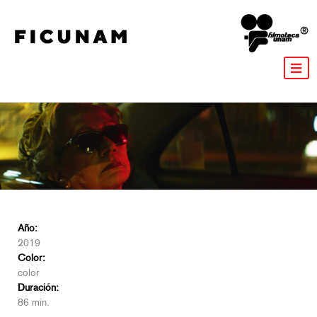
Año:
2019
Color:
color
Duración:
86 min.