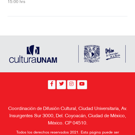
15:00 hrs
Coordinación de Difusión Cultural, Ciudad Universitaria, Av.
Insurgentes Sur 3000, Del. Coyoacán, Ciudad de México,
México. CP 04510.
Todos los derechos reservados 2021. Esta página puede ser