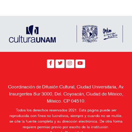
Coordinación de Difusión Cultural, Ciudad Universitaria, Av.
Insurgentes Sur 3000, Del. Coyoacán, Ciudad de México,
México. CP 04510.
Todos los derechos reservados 2021. Esta página puede ser
reproducida con fines no lucrativos, siempre y cuando no se mutile,
se cite la fuente completa y su dirección electrónica. De otra forma
requiere permiso previo por escrito de la institución.