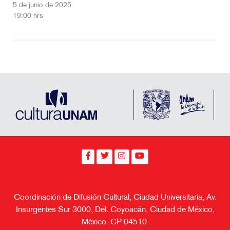
5 de junio de 2025
19:00 hrs
Coordinación de Difusión Cultural, Ciudad Universitaria, Av.
Insurgentes Sur 3000, Del. Coyoacán, Ciudad de México,
México. CP 04510.