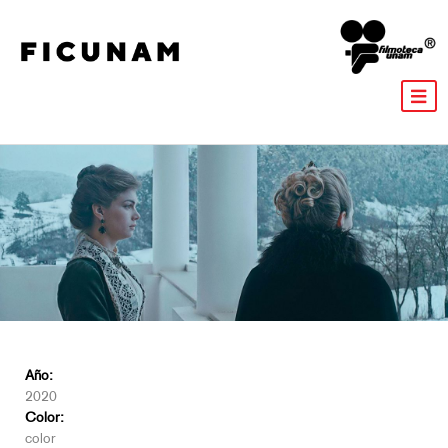
Año:
2020
Color:
color