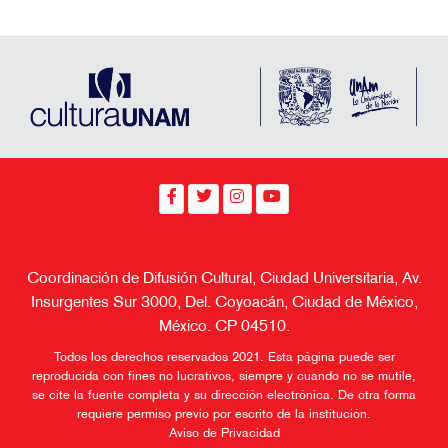
Coordinación de Difusión Cultural, Ciudad Universitaria, Av.
Insurgentes Sur 3000, Del. Coyoacán, Ciudad de México,
México. CP 04510.
Todos los derechos reservados 2021. Esta página puede ser
reproducida con fines no lucrativos, siempre y cuando no se mutile,
se cite la fuente completa y su dirección electrónica. De otra forma
requiere permiso previo por escrito de la institución.
Aviso de Privacidad