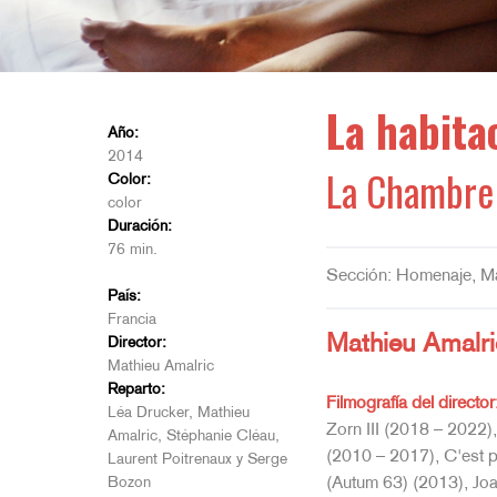
La habita
Año:
2014
La Chambre
Color:
color
Duración:
76 min.
Sección: Homenaje, Ma
País:
Francia
Mathieu Amalri
Director:
Mathieu Amalric
Reparto:
Filmografía del director
Léa Drucker, Mathieu
Zorn III (2018 – 2022)
Amalric, Stéphanie Cléau,
(2010 – 2017), C'est 
Laurent Poitrenaux y Serge
Bozon
(Autum 63) (2013), Joan