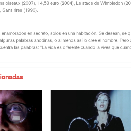
ns oiseaux (2007), 14,58 euro (2004), Le stade de Wimbledon (20
, Sans rires (1990).
 enamorados en secreto, solos en una habitación. Se desean, se qu
algunas palabras anodinas, o al menos así lo cree el hombre. Pero ah
encuentra las palabras: "La vida es diferente cuando la vives que c
cionadas