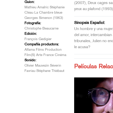
Guion:
(2007), Deux cages sa
Mathieu Amalric Stéphanie
yeux au plafond (1993)
Cléau La Chambre bleue
Georges Simenon (1963)
Sinopsis Español:
Fotografía:
Christophe Beaucarne
Un hombre y una mujer,
Edición:
del amor, intercambian 
François Gedigier
tribunales, Julien no 
Compañía productora:
le acusa?
Alfama Films Production
Film(S) Arte France Cinéma
Sonido:
Olivier Mauvezin Séverin
Películas Rela
Favriau Stéphane Thiébaut