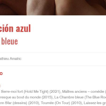
ción azul
 bleue
thieu Amalric
c
:
, Serre-moi fort (Hold Me Tight) (2021), Maîtres anciens – comédie
presque au bout du monde (2015), La Chambre bleue (The Blue Roo
n Sfar (dessins) (2010), Tournée (On Tour) (2010), Laissez-les grand