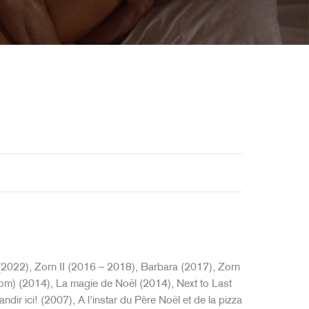
 (2022), Zorn II (2016 – 2018), Barbara (2017), Zorn
m) (2014), La magie de Noël (2014), Next to Last
ir ici! (2007), A l'instar du Père Noël et de la pizza