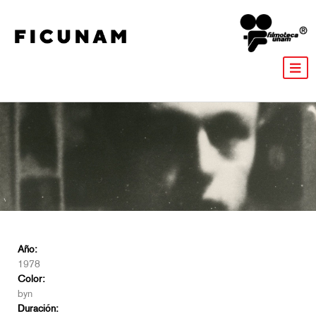
Año:
1978
Color:
byn
Duración: