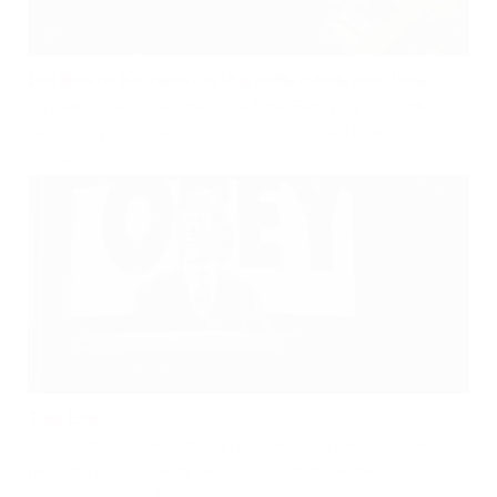
Coordinación de Difusión Cultural, Ciudad Universitaria, Av.
Insurgentes Sur 3000, Del. Coyoacán, Ciudad de México,
México. CP 04510.
Todos los derechos reservados 2021. Esta página puede ser
reproducida con fines no lucrativos, siempre y cuando no se mutile,