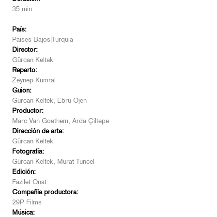
35 min.
País:
Países Bajos|Turquía
Director:
Gürcan Keltek
Reparto:
Zeynep Kumral
Guion:
Gürcan Keltek, Ebru Ojen
Productor:
Marc Van Goethem, Arda Çiltepe
Dirección de arte:
Gürcan Keltek
Fotografía:
Gürcan Keltek, Murat Tuncel
Edición:
Fazilet Onat
Compañía productora:
29P Films
Música: