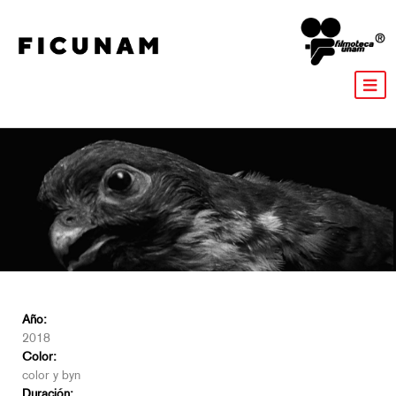
Año:
2018
Color:
color y byn
Duración: