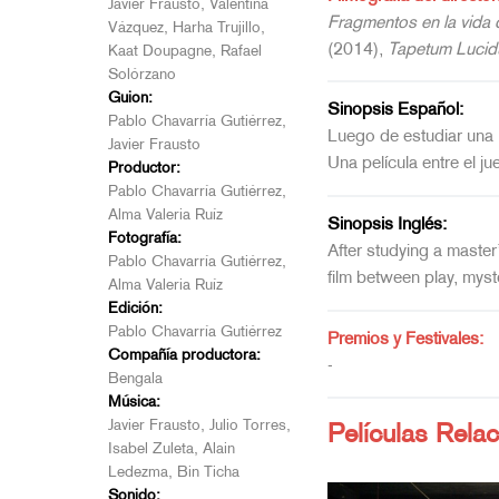
Javier Frausto, Valentina
Fragmentos en la vida
Vázquez, Harha Trujillo,
(2014),
Tapetum Luci
Kaat Doupagne, Rafael
Solórzano
Guion:
Sinopsis Español:
Pablo Chavarría Gutiérrez,
Luego de estudiar una 
Javier Frausto
Una película entre el ju
Productor:
Pablo Chavarría Gutiérrez,
Alma Valeria Ruíz
Sinopsis Inglés:
Fotografía:
After studying a master
Pablo Chavarría Gutiérrez,
film between play, myst
Alma Valeria Ruíz
Edición:
Pablo Chavarría Gutiérrez
Premios y Festivales:
Compañía productora:
-
Bengala
Música:
Javier Frausto, Julio Torres,
Películas Rela
Isabel Zuleta, Alain
Ledezma, Bin Ticha
Sonido: