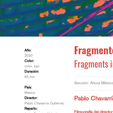
Fragmento
Año:
2020
Fragments i
Color:
color, byn
Duración:
65 min.
Sección: Ahora Méxic
País:
México
Pablo Chavarrí
Director:
Pablo Chavarría Gutiérrez
Reparto:
Filmografía del director