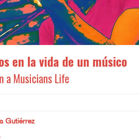
s en la vida de un músico
n a Musicians Life
o
a Gutiérrez
: