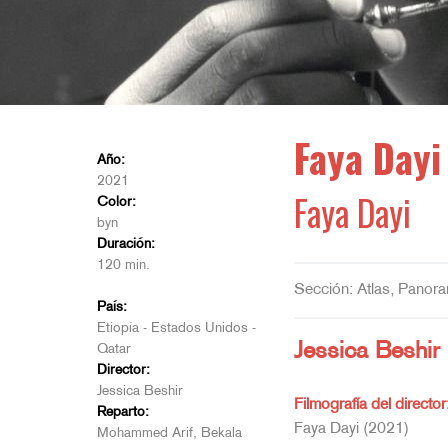
Faya Dayi
Año:
2021
Faya Dayi
Color:
byn
Duración:
120 min.
Sección: Atlas, Panora
País:
Etiopía - Estados Unidos -
Jessica Beshir
Qatar
Director:
Jessica Beshir
Filmografía del director
Reparto:
Faya Dayi (2021)
Mohammed Arif, Bekala