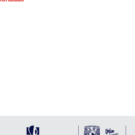
Olla
or Félix Bruzzone
Olla responde a un anuncio en una págin
 obsesionado con
web de citas para mujeres de Europa del
dad militar más
Este. Será entonces cuando deje Ucrania
 Es…
se marchar…
Anterior
Siguiente