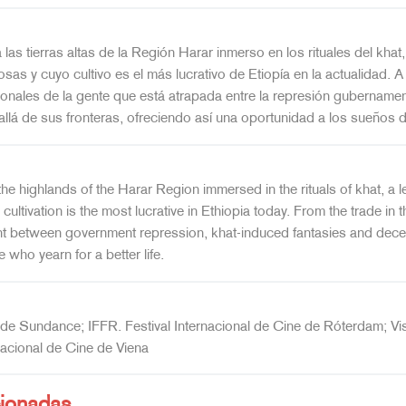
 a las tierras altas de la Región Harar inmerso en los rituales del k
sas y cuyo cultivo es el más lucrativo de Etiopía en la actualidad. A p
sonales de la gente que está atrapada entre la represión gubernamenta
llá de sus fronteras, ofreciendo así una oportunidad a los sueños d
 the highlands of the Harar Region immersed in the rituals of khat, a l
ltivation is the most lucrative in Ethiopia today. From the trade in t
ht between government repression, khat-induced fantasies and decep
who yearn for a better life.
de Sundance; IFFR. Festival Internacional de Cine de Róterdam; Visi
rnacional de Cine de Viena
cionadas