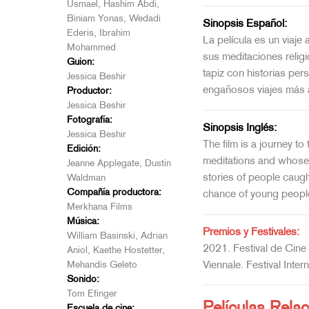
Usmael, Hashim Abdi,
Biniam Yonas, Wedadi
Sinopsis Español:
Ederis, Ibrahim
La película es un viaje
Mohammed
sus meditaciones religio
Guion:
tapiz con historias per
Jessica Beshir
engañosos viajes más a
Productor:
Jessica Beshir
Fotografía:
Sinopsis Inglés:
Jessica Beshir
The film is a journey to
Edición:
meditations and whose cu
Jeanne Applegate, Dustin
stories of people caug
Waldman
Compañía productora:
chance of young people 
Merkhana Films
Música:
Premios y Festivales:
William Basinski, Adrian
2021. Festival de Cine 
Aniol, Kaethe Hostetter,
Viennale. Festival Inte
Mehandis Geleto
Sonido:
Tom Efinger
Películas Rela
Escuela de cine: