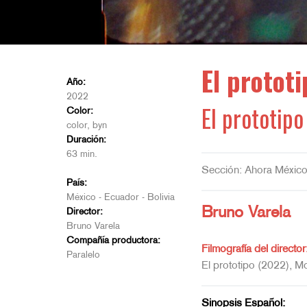
El prototi
Año:
2022
El prototipo
Color:
color, byn
Duración:
63 min.
Sección: Ahora Méxic
País:
México - Ecuador - Bolivia
Bruno Varela
Director:
Bruno Varela
Compañía productora:
Filmografía del director
Paralelo
El prototipo (2022), M
Sinopsis Español: