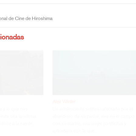
ional de Cine de Hiroshima
cionadas
Antes del olvido
o afectado por el
Ante la amenaza de un desalojo, los
 vive en el campo
inquilinos de una vecindad del centro de l
 conflictiva y
Ciudad de México se unen solidariament
para salir de…