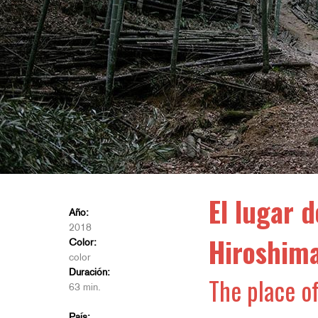
El lugar 
Año:
2018
Hiroshim
Color:
color
Duración:
The place of
63 min.
País: