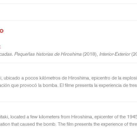
o
o
:
ascadas. Pequeñas historias de Hiroshima
(2018),
Interior-Exterior
(2
ki, ubicado a pocos kilómetros de Hiroshima, epicentro de la explo
ación que provocó la bomba. El filme presenta la experiencia de tres 
taki, located a few kilometers from Hiroshima, epicenter of the 194
ation that caused the bomb. The film presents the experience of three 