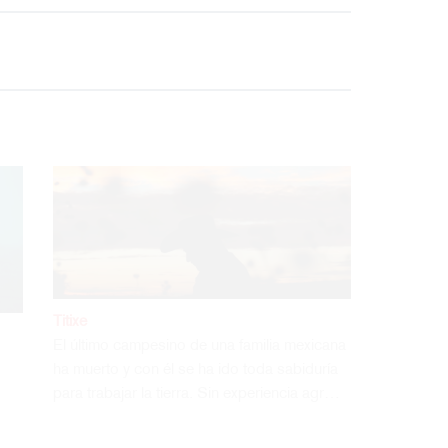
Fausto
En la costa oaxaqueña los rumores de
a
antaño siguen presentes. Historias de
e
telepatía y tratos con el diablo están
incrustadas en…