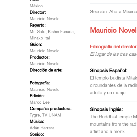
México
Sección: Ahora Méxic
Director:
Mauricio Novelo
Reparto:
Mauricio Novel
Mr. Sato, Kishin Funada,
Minako Itai
Guion:
Filmografía del director
Mauricio Novelo
El lugar de las tres c
Productor:
Mauricio Novelo
Dirección de arte:
Sinopsis Español:
-
El templo budista Mita
Fotografía:
circundantes de la radi
Mauricio Novelo
adulto y un monje.
Edición:
Marco Lee
Compañía productora:
Sinopsis Inglés:
Tygre, TV UNAM
The Buddhist temple Mi
Música:
mountains from the radi
Adán Herrera
artist and a monk.
Sonido: