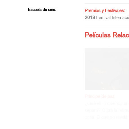
-
Escuela de cine:
Premios y Festivales:
-
2018
Festival Internac
Películas Rela
Alex Winter
Un adolescente solitari
abandono de su padre,
con su madre, una mujer
autoritaria con la que…