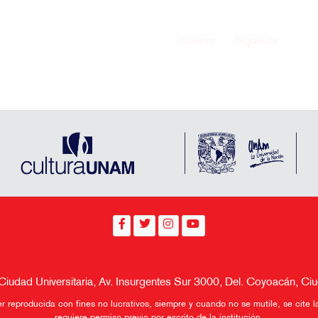
Anterior
Siguiente
 Ciudad Universitaria, Av. Insurgentes Sur 3000, Del. Coyoacán, 
reproducida con fines no lucrativos, siempre y cuando no se mutile, se cite l
requiere permiso previo por escrito de la institución.