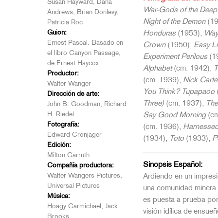
Susan Hayward, Dana
War-Gods of the Deep
Andrews, Brian Donlevy,
Night of the Demon
(19
Patricia Roc
Guion:
Honduras
(1953),
Way
Ernest Pascal. Basado en
Crown
(1950),
Easy Li
el libro Canyon Passage,
Experiment Perilous
(1
de Ernest Haycox
Alphabet
(cm. 1942),
T
Productor:
(cm. 1939),
Nick Carte
Walter Wanger
You Think? Tupapaoo
Dirección de arte:
Three)
(cm. 1937),
The
John B. Goodman, Richard
H. Riedel
Say Good Morning
(cm
Fotografía:
(cm. 1936),
Harnessed
Edward Cronjager
(1934),
Toto
(1933),
P
Edición:
Milton Carruth
Sinopsis Español:
Compañía productora:
Walter Wangers Pictures,
Ardiendo en un impresi
Universal Pictures
una comunidad minera 
Música:
es puesta a prueba por l
Hoagy Carmichael, Jack
visión idílica de ensue
Brooks