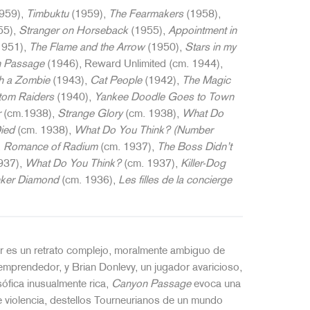
959),
Timbuktu
(1959),
The Fearmakers
(1958),
55),
Stranger on Horseback
(1955),
Appointment in
1951),
The Flame and the Arrow
(1950),
Stars in my
 Passage
(1946), Reward Unlimited (cm. 1944),
th a Zombie
(1943),
Cat People
(1942),
The Magic
tom Raiders
(1940),
Yankee Doodle Goes to Town
r
(cm.1938),
Strange Glory
(cm. 1938),
What Do
ied
(cm. 1938),
What Do You Think? (Number
,
Romance of Radium
(cm. 1937),
The Boss Didn’t
937),
What Do You Think?
(cm. 1937),
Killer-Dog
nker Diamond
(cm. 1936),
Les filles de la concierge
ur es un retrato complejo, moralmente ambiguo de
prendedor, y Brian Donlevy, un jugador avaricioso,
osófica inusualmente rica,
Canyon Passage
evoca una
de violencia, destellos Tourneurianos de un mundo