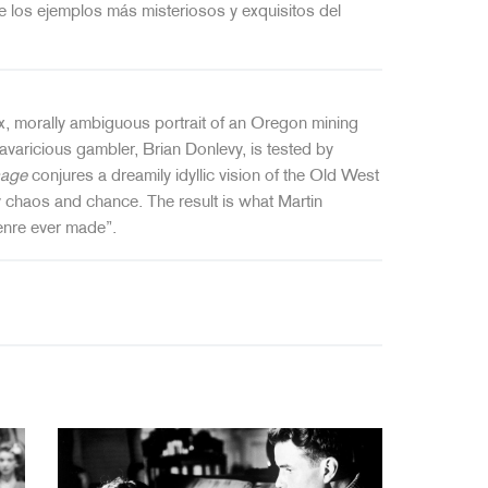
e los ejemplos más misteriosos y exquisitos del
ex, morally ambiguous portrait of an Oregon mining
aricious gambler, Brian Donlevy, is tested by
sage
conjures a dreamily idyllic vision of the Old West
y chaos and chance. The result is what Martin
enre ever made”.