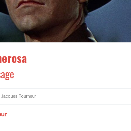
nerosa
sage
a Jacques Tourneur
eur
: