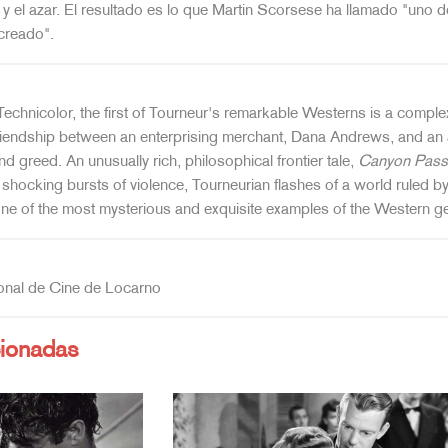
y el azar. El resultado es lo que Martin Scorsese ha llamado "uno d
creado".
Technicolor, the first of Tourneur's remarkable Westerns is a compl
iendship between an enterprising merchant, Dana Andrews, and an av
and greed. An unusually rich, philosophical frontier tale,
Canyon Pas
hocking bursts of violence, Tourneurian flashes of a world ruled b
ne of the most mysterious and exquisite examples of the Western g
ional de Cine de Locarno
cionadas