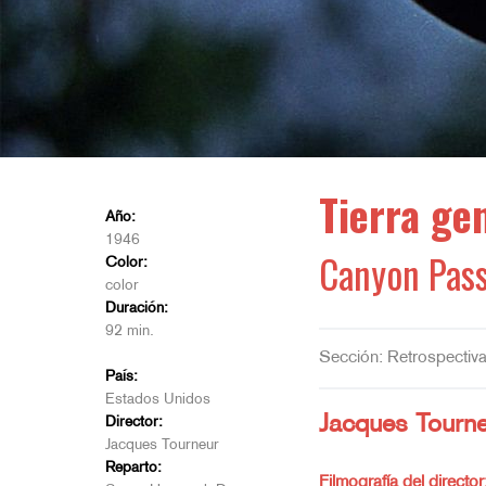
Tierra ge
Año:
1946
Canyon Pas
Color:
color
Duración:
92 min.
Sección: Retrospectiv
País:
Estados Unidos
Jacques Tourn
Director:
Jacques Tourneur
Reparto:
Filmografía del director