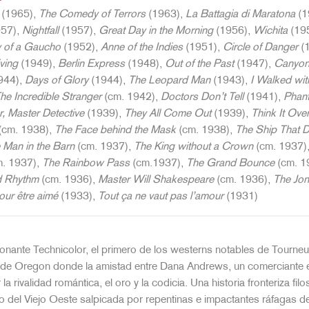
(1965),
The Comedy of Terrors
(1963),
La Battagia di Maratona
(1
57),
Nightfall
(1957),
Great Day in the Morning
(1956),
Wichita
(19
 of a Gaucho
(1952),
Anne of the Indies
(1951),
Circle of Danger
(
ving
(1949),
Berlin Express
(1948),
Out of the Past
(1947),
Canyon
944),
Days of Glory
(1944),
The Leopard Man
(1943),
I Walked wi
he Incredible Stranger
(cm. 1942),
Doctors Don’t Tell
(1941),
Phan
r, Master Detective
(1939),
They All Come Out
(1939),
Think It Ove
(cm. 1938),
The Face behind the Mask
(cm. 1938),
The Ship That D
 Man in the Barn
(cm. 1937),
The King without a Crown
(cm. 1937)
. 1937),
The Rainbow Pass
(cm.1937),
The Grand Bounce
(cm. 1
 Rhythm
(cm. 1936),
Master Will Shakespeare
(cm. 1936),
The Jo
our être aimé
(1933),
Tout ça ne vaut pas l’amour
(1931)
onante Technicolor, el primero de los westerns notables de Tourne
de Oregon donde la amistad entre Dana Andrews, un comerciante em
a rivalidad romántica, el oro y la codicia. Una historia fronteriza fil
ño del Viejo Oeste salpicada por repentinas e impactantes ráfagas 