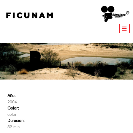
Año:
2004
Color:
color
Duración:
52 min.