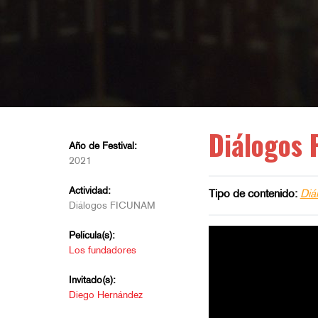
Diálogos 
Año de Festival:
2021
Actividad:
Tipo de contenido:
Diá
Diálogos FICUNAM
Película(s):
Los fundadores
Invitado(s):
Diego Hernández