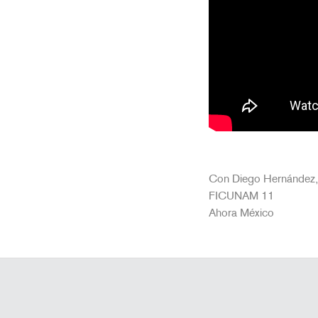
Con Diego Hernández,
FICUNAM 11
Ahora México