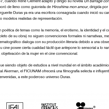
57, cuando René Clément adaptó y dirigió su novela
Un barrage cont
poró de lleno como guionista de
Hiroshima mon amour
, dirigida po
uerite Duras ya era una escritora consagrada cuando inició su carr
 modelos realistas de representación.
 poética de temas como la memoria, el erotismo, la identidad y el co
eto de su obra) no siguen convenciones formales ni narrativas, mez
inematográfico dialoga con su producción literaria debido a una obse
Su cine posee cierta cualidad táctil que antepone lo sensorial a lo n
 objetivación de la mujer en el cine convencional.
ue siendo objeto de estudios a nivel mundial en el ámbito académico
l Akerman, el FICUNAM ofrecerá una filmografía selecta e influyent
ienvenidas, a este poderoso universo Duras.