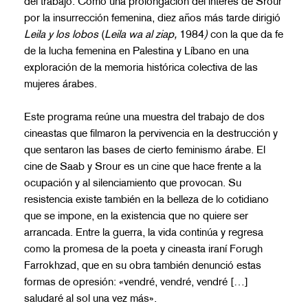
del trabajo. Como una prolongación del interés de Srour
por la insurrección femenina, diez años más tarde dirigió
Leila y los lobos
(
Le
ila wa
al ziap
,
1984
)
con la que da fe
de la lucha femenina en Palestina y Líbano en una
exploración de la memoria histórica colectiva de las
mujeres árabes.
Este programa reúne una muestra del trabajo de dos
cineastas que filmaron la pervivencia en la destrucción
y
que sentaron las bases de cierto feminismo árabe
. El
cine de Saab y Srour es un cine que hace frente a la
ocupación y al silenciamiento que provocan. Su
resistencia existe también en la belleza de lo cotidiano
que se impone, en la existencia que no quiere ser
arrancada. Entre la guerra, la vida continúa y regresa
como la promesa de la poeta y cineasta iraní Forugh
Farrokhzad, que en su obra también denunció estas
formas de opresión: «vendré, vendré, vendré […]
saludaré al sol una vez más».