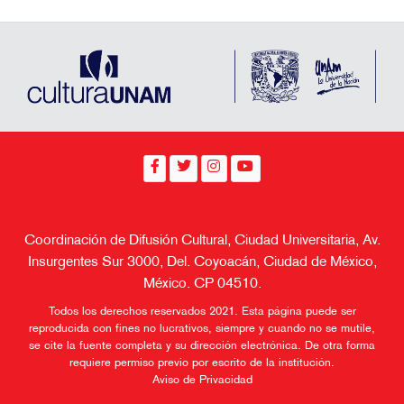
Coordinación de Difusión Cultural, Ciudad Universitaria, Av.
Insurgentes Sur 3000, Del. Coyoacán, Ciudad de México,
México. CP 04510.
Todos los derechos reservados 2021. Esta página puede ser
reproducida con fines no lucrativos, siempre y cuando no se mutile,
se cite la fuente completa y su dirección electrónica. De otra forma
requiere permiso previo por escrito de la institución.
Aviso de Privacidad