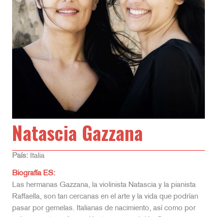
Natascia Gazzana
País:
Italia
Biografía ES:
Las hermanas Gazzana, la violinista Natascia y la pianista
Raffaella, son tan cercanas en el arte y la vida que podrían
pasar por gemelas. Italianas de nacimiento, así como por