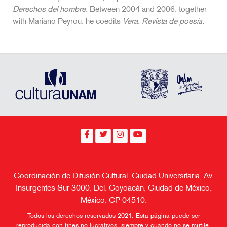
Derechos del hombre
. Between 2004 and 2006, together
with Mariano Peyrou, he coedits
Vera. Revista de poesía
.
Coordinación de Difusión Cultural, Ciudad Universitaria, Av.
Insurgentes Sur 3000, Del. Coyoacán, Ciudad de México,
México. CP 04510.
Todos los derechos reservados 2021. Esta página puede ser
reproducida con fines no lucrativos, siempre y cuando no se mutile,