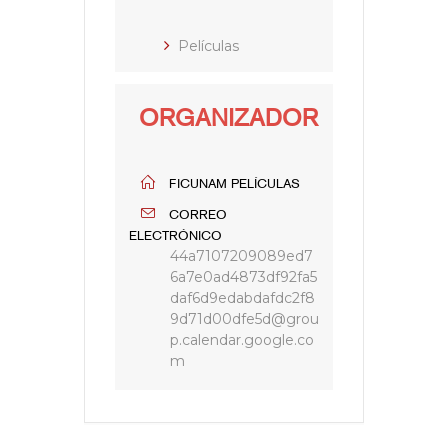
Películas
ORGANIZADOR
FICUNAM PELÍCULAS
CORREO
ELECTRÓNICO
44a7107209089ed7
6a7e0ad4873df92fa5
daf6d9edabdafdc2f8
9d71d00dfe5d@grou
p.calendar.google.co
m