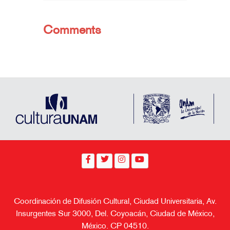
Comments
Coordinación de Difusión Cultural, Ciudad Universitaria, Av.
Insurgentes Sur 3000, Del. Coyoacán, Ciudad de México,
México. CP 04510.