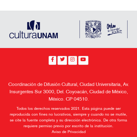
Coordinación de Difusión Cultural, Ciudad Universitaria, Av.
Insurgentes Sur 3000, Del. Coyoacán, Ciudad de México,
México. CP 04510.
Todos los derechos reservados 2021. Esta página puede ser
reproducida con fines no lucrativos, siempre y cuando no se mutile,
se cite la fuente completa y su dirección electrónica. De otra forma
requiere permiso previo por escrito de la institución.
Aviso de Privacidad