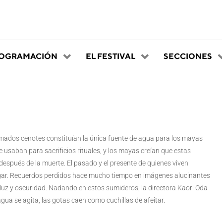
OGRAMACIÓN
EL FESTIVAL
SECCIONES
lamados cenotes constituían la única fuente de agua para los mayas
e usaban para sacrificios rituales, y los mayas creían que estas
spués de la muerte. El pasado y el presente de quienes viven
lugar. Recuerdos perdidos hace mucho tiempo en imágenes alucinantes
 luz y oscuridad. Nadando en estos sumideros, la directora Kaori Oda
agua se agita, las gotas caen como cuchillas de afeitar.