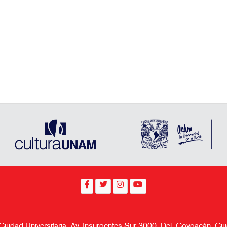
 Ciudad Universitaria, Av. Insurgentes Sur 3000, Del. Coyoacán, 