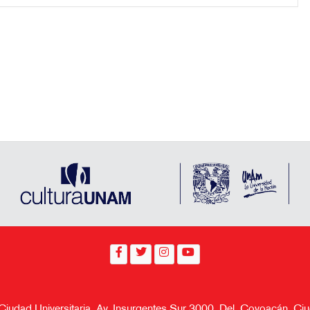
 Ciudad Universitaria, Av. Insurgentes Sur 3000, Del. Coyoacán, 