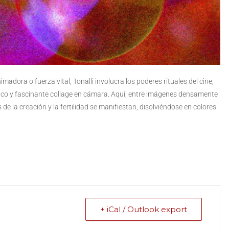
dora o fuerza vital, Tonalli involucra los poderes rituales del cine,
ico y fascinante collage en cámara. Aquí, entre imágenes densamente
de la creación y la fertilidad se manifiestan, disolviéndose en colores
+ iCal / Outlook export