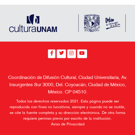
Coordinación de Difusión Cultural, Ciudad Universitaria, Av.
Insurgentes Sur 3000, Del. Coyoacán, Ciudad de México,
México. CP 04510.
Todos los derechos reservados 2021. Esta página puede ser
reproducida con fines no lucrativos, siempre y cuando no se mutile,
se cite la fuente completa y su dirección electrónica. De otra forma
requiere permiso previo por escrito de la institución.
Aviso de Privacidad